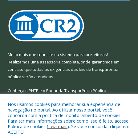
Muito mais que
criar site
ou
sistema para prefeituras
!
Realizamos uma
assessoria
completa, onde garantimos em
contrato que todas as exigências das
leis de transparência
pública
serão atendidas.
Conheça o
PNTP
e o
Radar da Transparência Pública
Nós usamos cookies para melhorar sua experiência de
navegação no portal. Ao utilizar nosso portal, você
concorda com a política de monitoramento de cookies.
Para ter mais informações sobre como isso é feito, acesse
Todos os direitos reservados a Prefeitura Municipal de Limoeiro
Política de cookies (
Leia mais
). Se você concorda, clique em
do Ajuru.
ACEITO.